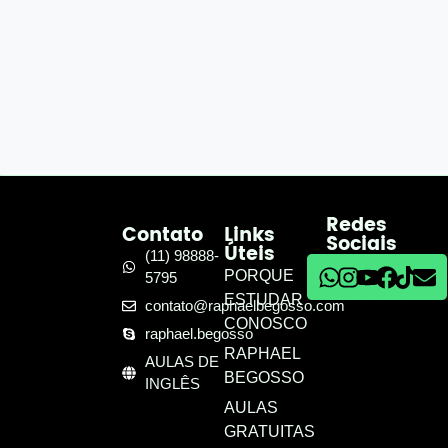
Redes
Contato
Links
Sociais
Úteis
(11) 98888-
PORQUE
5795
ESTUDAR
contato@raphaelbegosso.com
CONOSCO
raphael.begosso
RAPHAEL
AULAS DE
BEGOSSO
INGLÊS
AULAS
GRATUITAS