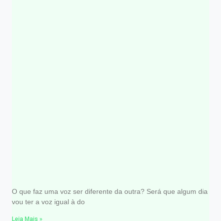
O que faz uma voz ser diferente da
outra?
O que faz uma voz ser diferente da outra? Será que algum dia
vou ter a voz igual à do
Leia Mais »