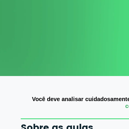
Você deve analisar cuidadosament
c
Sobre as aulas