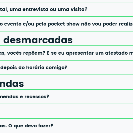
al, uma entrevista ou uma visita?
elo evento e/ou pelo pocket show não vou poder real
as desmarcadas
las, vocês repõem? E se eu apresentar um atestado 
r depois do horário comigo?
endas
emendas e recessos?
las. O que devo fazer?