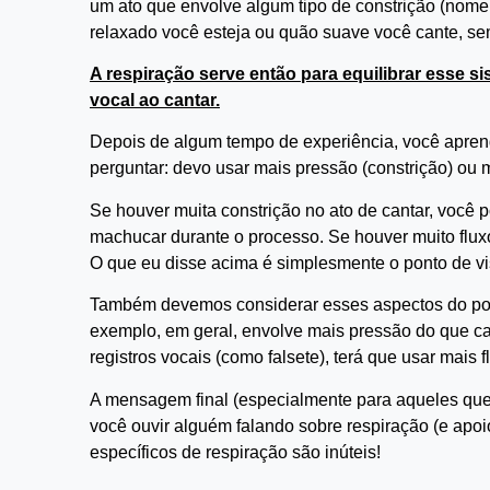
um ato que envolve algum tipo de constrição (nome
relaxado você esteja ou quão suave você cante, se
A respiração serve então para equilibrar esse s
vocal ao cantar.
Depois de algum tempo de experiência, você apre
perguntar: devo usar mais pressão (constrição) ou m
Se houver muita constrição no ato de cantar, você
machucar durante o processo. Se houver muito fluxo 
O que eu disse acima é simplesmente o ponto de vis
Também devemos considerar esses aspectos do ponto
exemplo, em geral, envolve mais pressão do que ca
registros vocais (como falsete), terá que usar mais f
A mensagem final (especialmente para aqueles que
você ouvir alguém falando sobre respiração (e ap
específicos de respiração são inúteis!