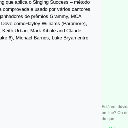
ng que aplica o Singing Success – método
ia comprovada e usado por vários cantores
ganhadores de prêmios Grammy, MCA
 Dove comoHayley Williams (Paramore),
t, Keith Urban, Mark Kibble and Claude
ake 6), Michael Barnes, Luke Bryan entre
Tudo sob
LINE
Está em dúvid
on-line? Ou en
do que