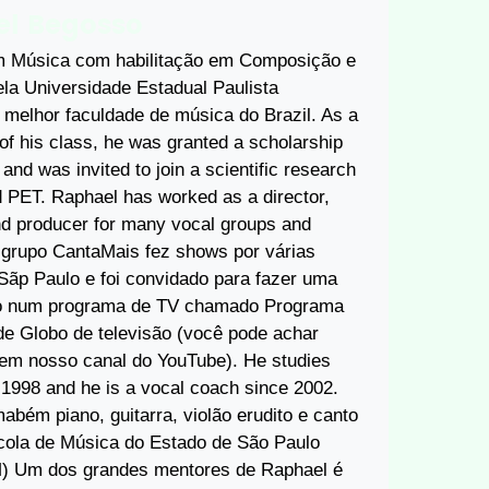
l Begosso
 Música com habilitação em Composição e
la Universidade Estadual Paulista
melhor faculdade de música do Brazil. As a
 of his class, he was granted a scholarship
nd was invited to join a scientific research
d PET. Raphael has worked as a director,
nd producer for many vocal groups and
 grupo CantaMais fez shows por várias
Sãp Paulo e foi convidado para fazer uma
ão num programa de TV chamado Programa
de Globo de televisão (você pode achar
em nosso canal do YouTube). He studies
 1998 and he is a vocal coach since 2002.
abém piano, guitarra, violão erudito e canto
cola de Música do Estado de São Paulo
M) Um dos grandes mentores de Raphael é