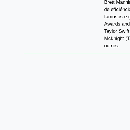
Brett Manni
de eficiênc
famosos e 
Awards and
Taylor Swif
Mcknight (T
outros.