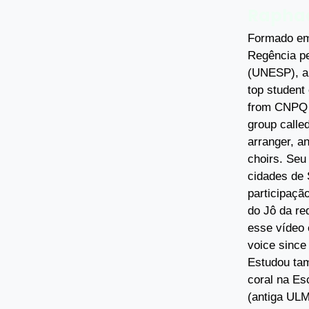
Raphae
Formado em
Regência pe
(UNESP), a 
top student
from CNPQ a
group calle
arranger, a
choirs. Seu
cidades de 
participaç
do Jô da re
esse vídeo 
voice since
Estudou tam
coral na Es
(antiga UL