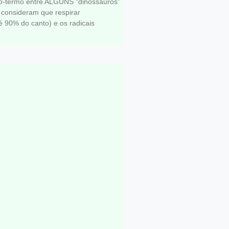
o-termo entre ALGUNS “dinossauros”
 consideram que respirar
é 90% do canto) e os radicais