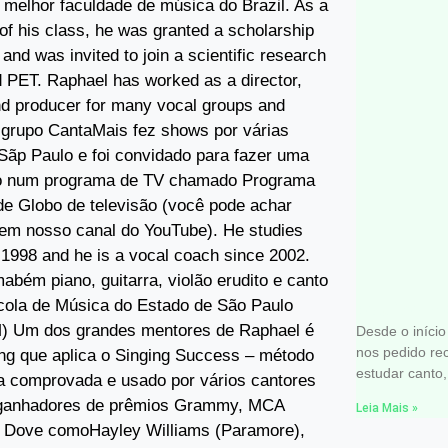
melhor faculdade de música do Brazil. As a
 of his class, he was granted a scholarship
nd was invited to join a scientific research
d PET. Raphael has worked as a director,
nd producer for many vocal groups and
 grupo CantaMais fez shows por várias
Sãp Paulo e foi convidado para fazer uma
ão num programa de TV chamado Programa
de Globo de televisão (você pode achar
em nosso canal do YouTube). He studies
 1998 and he is a vocal coach since 2002.
abém piano, guitarra, violão erudito e canto
cola de Música do Estado de São Paulo
Equipame
M) Um dos grandes mentores de Raphael é
Desde o iníci
nos pedido r
ng que aplica o Singing Success – método
estudar canto,
ia comprovada e usado por vários cantores
ganhadores de prêmios Grammy, MCA
Leia Mais »
 Dove comoHayley Williams (Paramore),