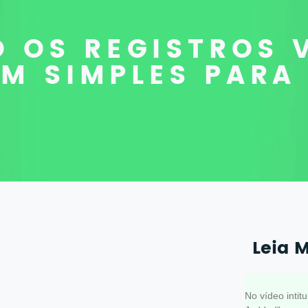
 OS REGISTROS 
M SIMPLES PARA
Leia 
Como se 
No vídeo inti