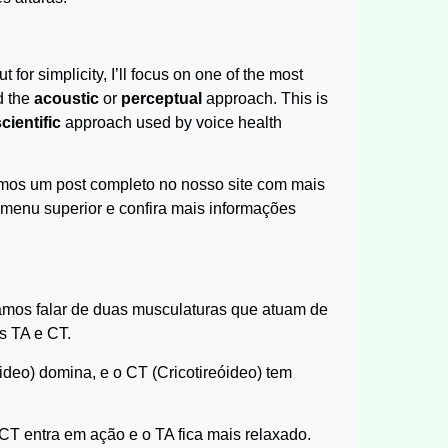
for simplicity, I’ll focus on one of the most
d the
acoustic
or
perceptual
approach. This is
cientific
approach used by voice health
temos um post completo no nosso site com mais
 menu superior e confira mais informações
amos falar de duas musculaturas que atuam de
s TA e CT.
óideo) domina, e o CT (Cricotireóideo) tem
o CT entra em ação e o TA fica mais relaxado.