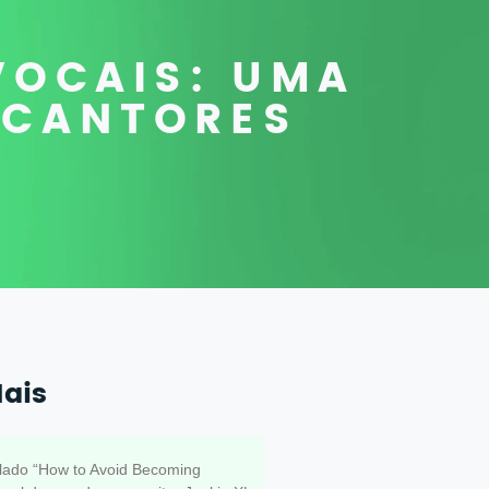
VOCAIS: UMA
 CANTORES
Mais
manter motivado?
tulado “How to Avoid Becoming