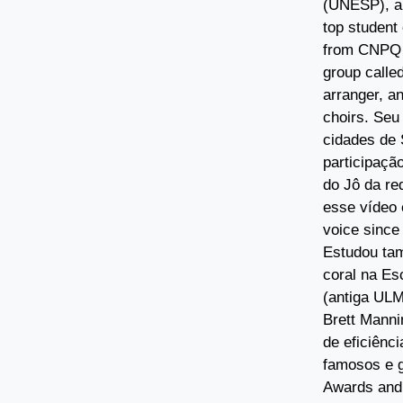
(UNESP), a 
top student
from CNPQ a
group calle
arranger, a
choirs. Seu
cidades de 
participaç
do Jô da re
esse vídeo 
voice since
Estudou tam
coral na Es
(antiga UL
Brett Manni
de eficiênc
famosos e 
Awards and