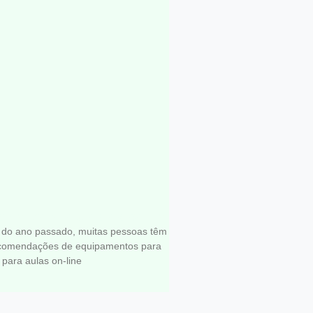
nto para aulas de canto
o do ano passado, muitas pessoas têm
ecomendações de equipamentos para
 para aulas on-line