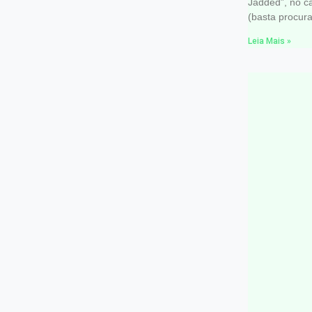
Jadded”, no c
(basta procura
Leia Mais »