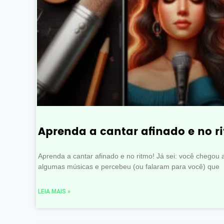
Aprenda a cantar afinado e no r
Aprenda a cantar afinado e no ritmo! Já sei: você chegou 
algumas músicas e percebeu (ou falaram para você) que
LEIA MAIS »