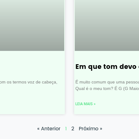
Em que tom devo 
om os termos voz de cabeça,
É muito comum que uma pessoa 
Qual é o meu tom? É G (G Maio
LEIA MAIS »
« Anterior
1
2
Próximo »