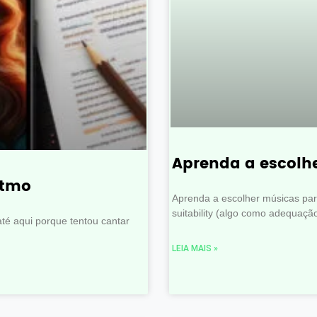
Aprenda a escolh
itmo
Aprenda a escolher músicas para
suitability (algo como adequaçã
até aqui porque tentou cantar
LEIA MAIS »