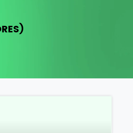
ORES)