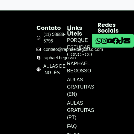
Redes
Contato
Links
Sociais
Úteis
(11) 98888-
PORQUE
5795
ESTUDAR
contato@raphaelbegosso.com
CONOSCO
raphael.begosso
RAPHAEL
AULAS DE
BEGOSSO
INGLÊS
AULAS
GRATUITAS
(EN)
AULAS
GRATUITAS
(PT)
FAQ