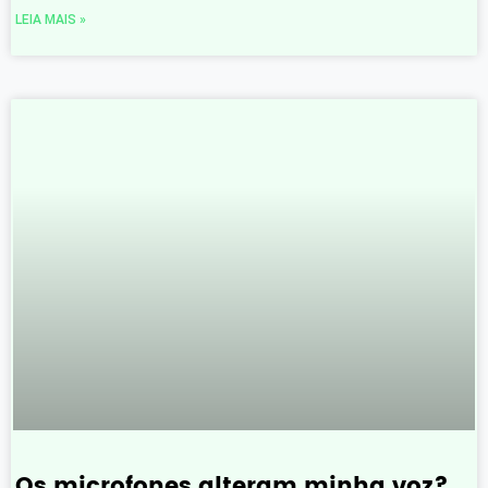
LEIA MAIS »
Os microfones alteram minha voz?