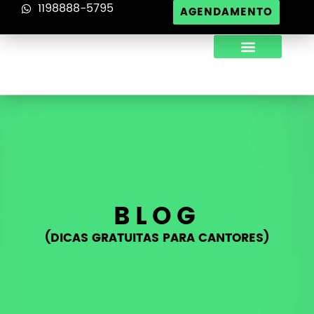
1198888-5795
AGENDAMENTO
SOBRE NÓS
DICAS PARA CANTORES
BLOG
(DICAS GRATUITAS PARA CANTORES)