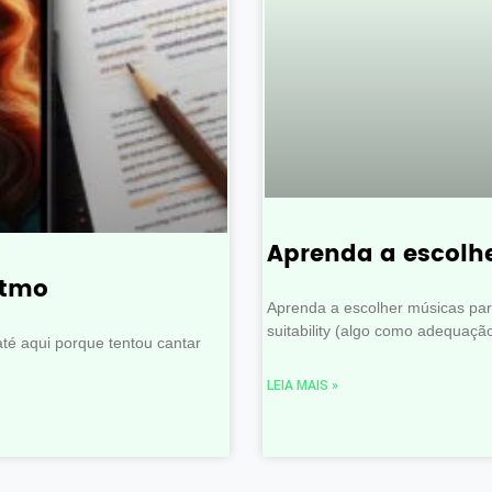
Aprenda a escolh
itmo
Aprenda a escolher músicas para
suitability (algo como adequaçã
até aqui porque tentou cantar
LEIA MAIS »