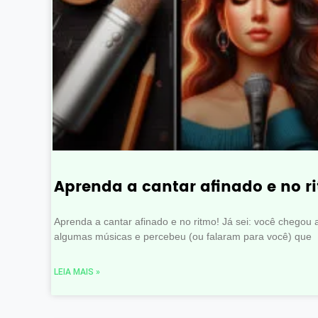
Aprenda a cantar afinado e no r
Aprenda a cantar afinado e no ritmo! Já sei: você chegou 
algumas músicas e percebeu (ou falaram para você) que
LEIA MAIS »