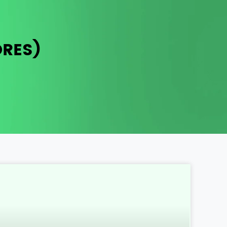
ORES)