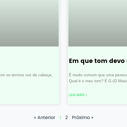
Em que tom devo 
om os termos voz de cabeça,
É muito comum que uma pessoa 
Qual é o meu tom? É G (G Maio
LEIA MAIS »
« Anterior
1
2
Próximo »