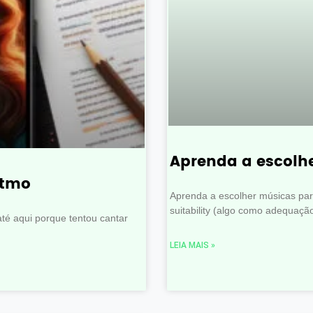
Aprenda a escolh
itmo
Aprenda a escolher músicas para
suitability (algo como adequaçã
até aqui porque tentou cantar
LEIA MAIS »