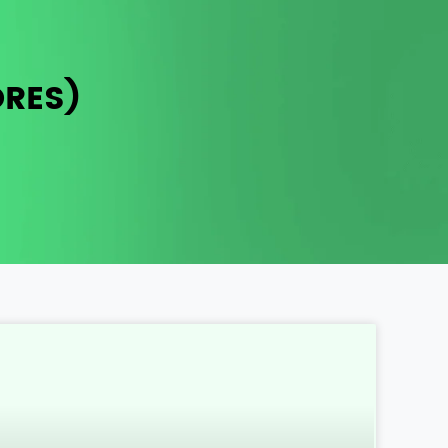
ORES)