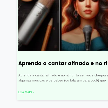
Aprenda a cantar afinado e no r
Aprenda a cantar afinado e no ritmo! Já sei: você chegou 
algumas músicas e percebeu (ou falaram para você) que
LEIA MAIS »