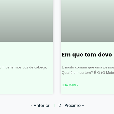
Em que tom devo 
om os termos voz de cabeça,
É muito comum que uma pessoa 
Qual é o meu tom? É G (G Maio
LEIA MAIS »
« Anterior
1
2
Próximo »